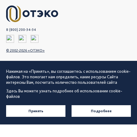
8 (800) 200-34-34
© 2002-2026 «ОТЭКО»
Морские терминалы
Нажимая на «Принять», вы соглашаетесь с использованием cookie-
файлов. Это помогает нам определить, какие ресурсы Сайта
Клиентам
интересны Вам, посчитать количество пользователей сайта
О компании
Здесь Вы можете узнать подробнее об использовании cookie-
файлов
Поставщикам
Устойчивое развитие
Принять
Подробнее
Пресс-центр
Карьера