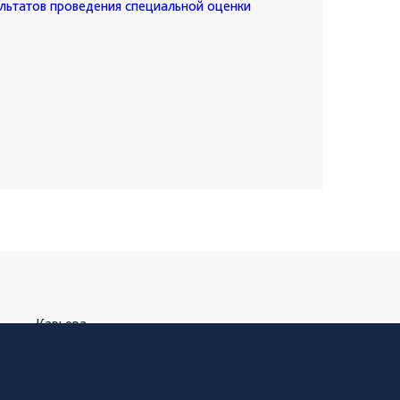
льтатов проведения специальной оценки
Карьера
Контакты
а
Горячая линия безопасности