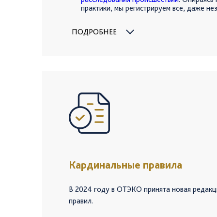
практики, мы регистрируем все, даже не
происшествия. Компания применяет сов
расследования, которые позволяют выя
ПОДРОБНЕЕ
и разработать системные мероприятия, д
не допустить их повторения в будущем.
Каждое происшествие — шанс стать луч
Кардинальные правила
В 2024 году в ОТЭКО принята новая редак
правил.