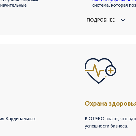
значительные
система, которая по
ременные методы
и автоматизировать 
вить коренные причины
производства: – ауд
ПОДРОБНЕЕ
ля того чтобы
– учет и внутреннее
– предписания надзо
ше.
– наряды-допуски н
– учет опасных прои
и сооружений, техни
Каждый модуль сист
Взаимодействуя меж
системами, модули 
процессов и кратно
обеспечения безопас
Охрана здоровь
ция Кардинальных
В ОТЭКО знают, что зд
успешности бизнеса.