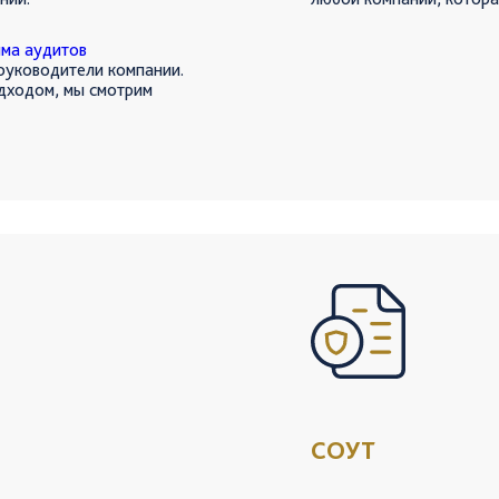
ма аудитов
 руководители компании.
дходом, мы смотрим
пасные условия
ректируем поведение
и мотивируем работать
СОУТ