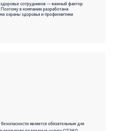
 здоровье сотрудников — важный фактор
 Поэтому в компании разработана
ма охраны здоровья и профилактики
ающая мероприятия по управлению
 и профессионально-обусловленными
ентивных барьеров: сотрудники компании
заций допускаются к выполнению работ
ии медицинских противопоказаний
атацию автоматические системы
цинского осмотра (АСПО);
амма «Врач в офисе»: организован приём
жды в неделю на территории компании;
онтроль групп риска сердечно-сосудистых
ктивного экстренного реагирования:
осуточное дежурство бригады скорой
;
вижение программ здорового образа жизни
рофилактика курения и употребления
ов, система добровольного медицинского
безопасности является обязательным для
ая оказывает подрядные услуги ОТЭКО.