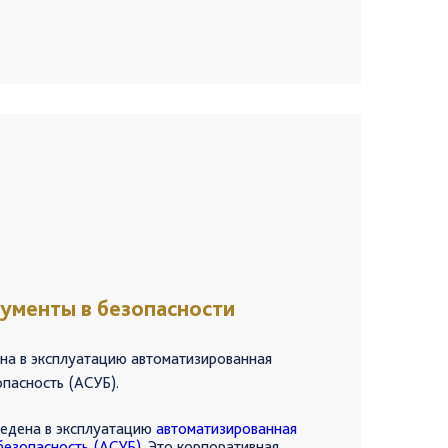
ваниях законодательства Российской
тивных стандартах и лучших
тиках.
ал процесс обучения с привлечением
 компании. Обучение проводится по курсам:
ности. Осознанное лидерство»;
ности для рабочих профессий»;
ледование происшествий»;
ости»;
ие»;
 помощи».
тивных образовательных программ включены
и компании, но и работники подрядных
ументы в безопасности
ена в эксплуатацию автоматизированная
опасность (АСУБ).
ведена в эксплуатацию
автоматизированная
безопасность (АСУБ)
. Это корпоративная