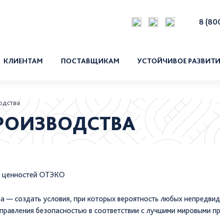
8 (80
КЛИЕНТАМ
ПОСТАВЩИКАМ
УСТОЙЧИВОЕ РАЗВИТИ
Аккредитация
Социальная ответстве
Что мы закупаем?
Экологическая ответст
одства
Продажа невостребованного имущества
Политика интегрирова
РОИЗВОДСТВА
в области качества
Безопасность произво
 ценностей ОТЭКО
а — создать условия, при которых вероятность любых непредвид
правления безопасностью в соответствии с лучшими мировыми пр