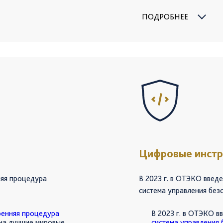
базируется на требо
Федерации, корпора
ПОДРОБНЕЕ
международных прак
В 2023 году стартов
внутренних тренеров
– «Культура безопас
– «Культура безопас
– «Внутреннее расс
– «Аудиты безопасн
– «Защитное вожден
– «Оказание первой
В периметр корпора
не только сотрудник
организаций.
Цифровые инстр
няя процедура
В 2023 г. в ОТЭКО введ
система управления без
ренняя процедура
В 2023 г. в ОТЭКО в
 на лучшие мировые
система управления 