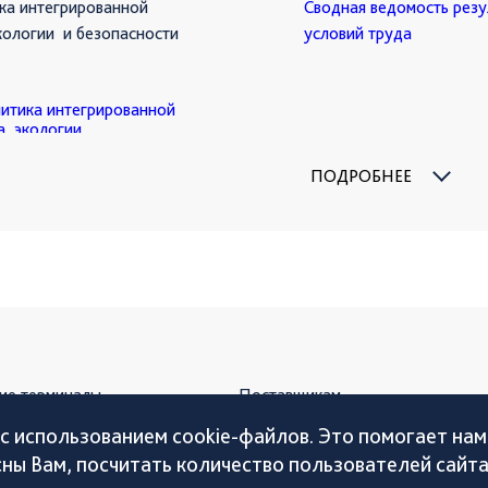
ка интегрированной
Сводная ведомость резу
кологии и безопасности
условий труда
итика интегрированной
а, экологии
льства перед
ПОДРОБНЕЕ
успешный, надежный
ованных сторон.
ие терминалы
Поставщикам
там
Устойчивое развитие
с использованием cookie-файлов. Это помогает нам
сны Вам, посчитать количество пользователей сайт
пании
Пресс-центр