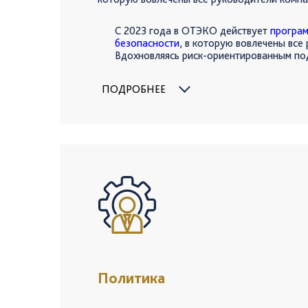
С 2023 года в ОТЭКО действует
програм
безопасности
, в которую вовлечены все
Вдохновляясь риск-ориентированным по
дальше правил и процедур, устраняем о
и останавливаем опасные действия, кор
ПОДРОБНЕЕ
сотрудников с помощью наставничества 
безопасно.
Политика