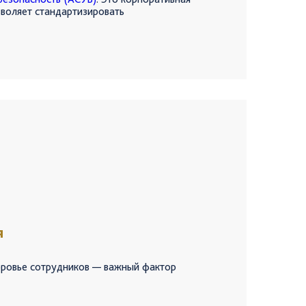
зволяет стандартизировать
основные процессы в области безопасности
иты безопасности;
 расследование происшествий;
рных органов;
а работы повышенной опасности;
зводственных объектов, зданий
ческих устройств.
емы отвечает за отдельную функцию.
ду собой и с другими корпоративными
АСУБ обеспечивают полномасштабный охват
 повышают эффективность системы
ности производства.
я
оровье сотрудников — важный фактор