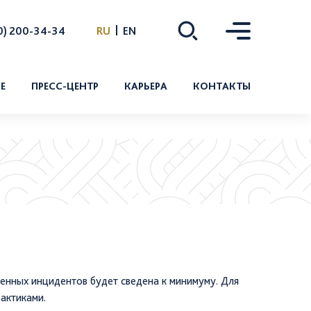
0) 200-34-34
RU
EN
Е
ПРЕСС-ЦЕНТР
КАРЬЕРА
КОНТАКТЫ
нность
Практика и стажировка
венность
Вакансии
нной системы менеджмента
дства
енных инцидентов будет сведена к минимуму. Для
актиками.