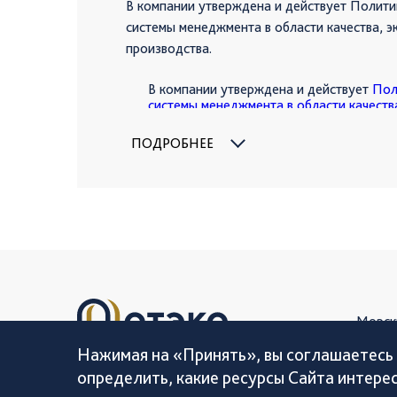
В компании утверждена и действует Полити
системы менеджмента в области качества, э
производства.
В компании утверждена и действует
Пол
системы менеджмента в области качеств
и безопасности производства
.
Принципы Политики — это наши обязате
ПОДРОБНЕЕ
сотрудниками и клиентами. Мы строим 
и безопасный бизнес для всех заинтерес
Морск
Клиен
Нажимая на «Принять», вы соглашаетесь 
8 (800) 200-34-34
определить, какие ресурсы Сайта интере
О ком